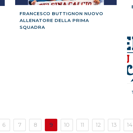
FRANCESCO BUTTIGNON NUOVO
ALLENATORE DELLA PRIMA
SQUADRA
6
7
8
9
10
11
12
13
14