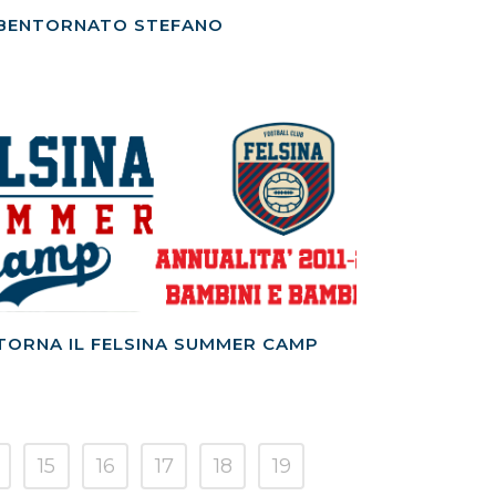
BENTORNATO STEFANO
TORNA IL FELSINA SUMMER CAMP
15
16
17
18
19