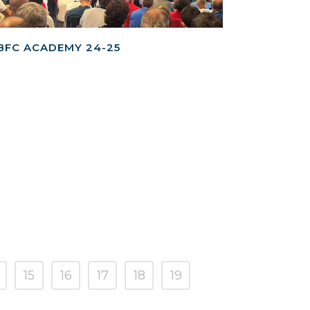
BFC ACADEMY 24-25
15
16
17
18
19