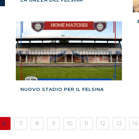
NUOVO STADIO PER IL FELSINA
6
7
8
9
10
11
12
13
14