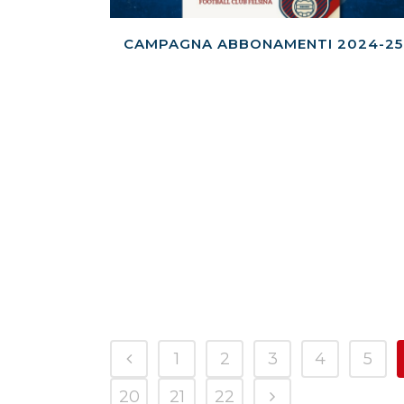
CAMPAGNA ABBONAMENTI 2024-25
1
2
3
4
5
20
21
22