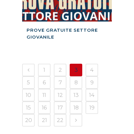
PROVE GRATUITE SETTORE
GIOVANILE
1
2
3
4
5
6
7
8
9
10
11
12
13
14
15
16
17
18
19
20
21
22