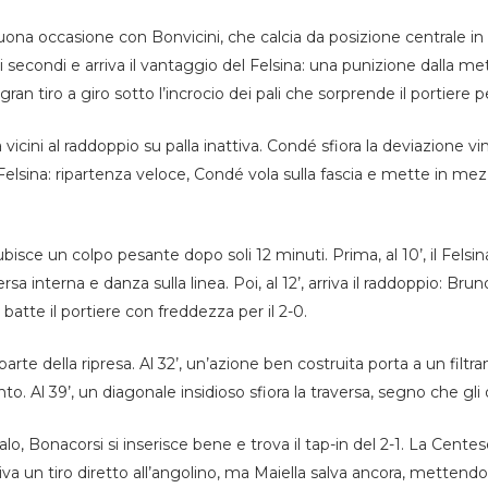
a buona occasione con Bonvicini, che calcia da posizione centrale i
secondi e arriva il vantaggio del Felsina: una punizione dalla m
gran tiro a giro sotto l’incrocio dei pali che sorprende il portiere pe
vicini al raddoppio su palla inattiva. Condé sfiora la deviazione vin
a Felsina: ripartenza veloce, Condé vola sulla fascia e mette in mez
bisce un colpo pesante dopo soli 12 minuti. Prima, al 10’, il Felsi
sa interna e danza sulla linea. Poi, al 12’, arriva il raddoppio: Bru
 batte il portiere con freddezza per il 2-0.
rte della ripresa. Al 32’, un’azione ben costruita porta a un filtran
o. Al 39’, un diagonale insidioso sfiora la traversa, segno che gli o
palo, Bonacorsi si inserisce bene e trova il tap-in del 2-1. La Centes
rriva un tiro diretto all’angolino, ma Maiella salva ancora, mettendo