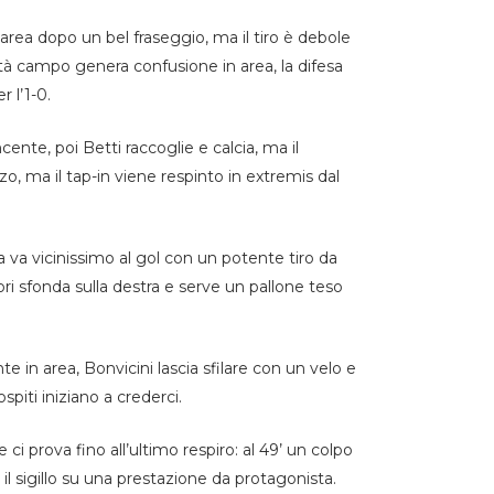
n area dopo un bel fraseggio, ma il tiro è debole
età campo genera confusione in area, la difesa
r l’1-0.
cente, poi Betti raccoglie e calcia, ma il
zo, ma il tap-in viene respinto in extremis dal
na va vicinissimo al gol con un potente tiro da
nori sfonda sulla destra e serve un pallone teso
te in area, Bonvicini lascia sfilare con un velo e
spiti iniziano a crederci.
e ci prova fino all’ultimo respiro: al 49’ un colpo
 il sigillo su una prestazione da protagonista.