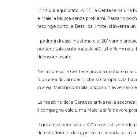
L’inizio è equilibrato. All’11’, la Centese ha un
e Maiella blocca senza problemi. Passano pochi 
respinge corto, e Betti, dal limite, si inventa un 
I padroni di casa insistono e al 28’ vanno ancora 
portiere salva sulla linea. Al 40’, altra fiammat
difensore ospite.
Nella ripresa, la Centese prova a rientrare ma su
fuori area di Gamberini che si stampa sulla traver
in area, Marchi controlla, dribbla un avversario e
La reazione della Centese arriva nella seconda pa
il compagno calcia, ma Maiella si fa trovare pront
Il gol arriva però solo al 47’: cross sul secondo 
di testa finisce a lato, poi sulla seconda palla a