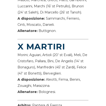
Mascio, Marchesi, Greco, Fratti, Gamberini,
Luccarini, Marchi (16’ st Petrullo), Brunori
(24’ st Saleh), Di Marcello (26’ st Tanoh).
A disposizione:
Sammarchi, Ferriero,
Cinti, Moscato, Danieli.
Allenatore:
Buttignon.
X MARTIRI
Morini; Aguiari, Artioli (20’ st Evali), Meli, De
Cristofaro, Pallara, Bini, De Angelis (14’ st
Bonaguro), Manfredini (45’ st Zardi), Felice
(41’ st Bonetti), Berveglieri.
A disposizione:
Aleotti, Firma, Benini,
Zouaghi, Marazzina.
Allenatore:
Bolognesi.
Arbitro:
Pantera di Faenza.