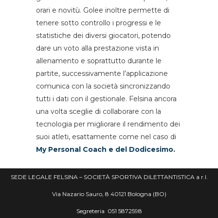
orari e novitù. Golee inoltre permette di
tenere sotto controllo i progressi e le
statistiche dei diversi giocatori, potendo
dare un voto alla prestazione vista in
allenamento e soprattutto durante le
partite, successivamente l’applicazione
comunica con la società sincronizzando
tutti i dati con il gestionale. Felsina ancora
una volta sceglie di collaborare con la
tecnologia per migliorare il rendimento dei
suoi atleti, esattamente come nel caso di
My Personal Coach e del Dodicesimo
.
SEDE LEGALE FELSINA – SOCIETÀ SPORTIVA DILETTANTISTICA a r.l.
Via Nazario Sauro, 8 40121 Bologna (BO)
Segreteria
051 5872598