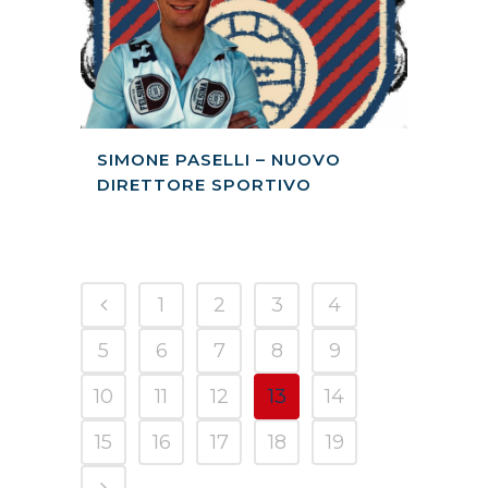
SIMONE PASELLI – NUOVO
DIRETTORE SPORTIVO
1
2
3
4
5
6
7
8
9
10
11
12
13
14
15
16
17
18
19